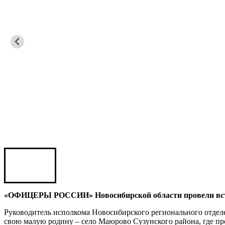
Карен ШАХНАЗАРОВ
Сергей Саминский
Михаил Яковлев
Юрий ШАРАГОРОВ
Леонид Романов
Олег Шипко
«ОФИЦЕРЫ РОССИИ» Новосибирской области провели встр
Руководитель исполкома Новосибирского регионального отд
свою малую родину – село Маюрово Сузунского района, где пр