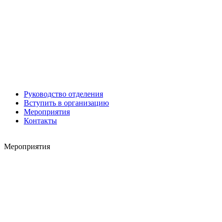
Роман ШКУРЛАТОВ
Александр Старовойтов
Герман Ярцев
Руководство отделения
Вступить в организацию
Мероприятия
Контакты
Игорь ШЕВЧУК
Мероприятия
Владимир Семерда
Игорь Яровой