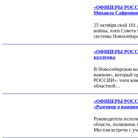
«ОФИЦЕРЫ РОССИИ»
Леонид ЯКУБОВИЧ
Михаила Сафронова
Алексей Филатов
25 октября свой 101
войны, член Совет
системы Новосибир
«ОФИЦЕРЫ РОССИИ»
колледжа
В Новосибирском ко
важном», который п
Роман ШКУРЛАТОВ
РОССИИ», член коми
Александр Старовойтов
областной…
Герман Ярцев
«ОФИЦЕРЫ РОССИИ»
«Разговор о важно
Руководитель испо
области, полковник 
Местом встречи с у